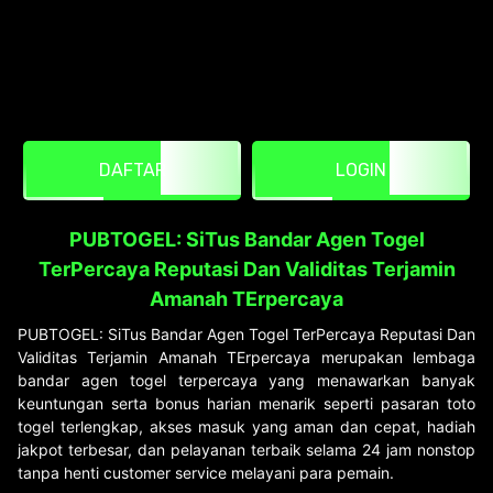
DAFTAR
LOGIN
PUBTOGEL: SiTus Bandar Agen Togel
TerPercaya Reputasi Dan Validitas Terjamin
Amanah TErpercaya
PUBTOGEL: SiTus Bandar Agen Togel TerPercaya Reputasi Dan
Validitas Terjamin Amanah TErpercaya merupakan lembaga
bandar agen togel terpercaya yang menawarkan banyak
keuntungan serta bonus harian menarik seperti pasaran toto
togel terlengkap, akses masuk yang aman dan cepat, hadiah
jakpot terbesar, dan pelayanan terbaik selama 24 jam nonstop
tanpa henti customer service melayani para pemain.